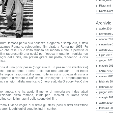
Fotografie
Ristoranti
Roma Roma
Archivio
aprile 2014
novembre 
ottobre 20
pburn, famosa per la sua bellezza, eleganza e semplicità, è stata
settembre 
 Vacanze Romane, celeberrimo film girato a Roma nel 1953. Fu
agosto 201
uolo che rese il suo volto famoso nel mondo e che le permise di
 film rappresentò una novità per l’epoca in quanto il regista non
luglio 2012
uoghi della città, ma preferì girare sul posto, rendendo la città
giugno 201
ista.
maggio 20
storia di una principessa (originaria di un paese non identificato)
che spesso sente il peso delle sue reali abitudini e dei troppi
aprile 2012
le troppe responsabilità una notte in cui si trovava di visita a
marzo 201
pare e di vedere la città come un’incognita. E’ proprio questo il
ntra un giornalista americano (interpretato da Gregory Peck) che
febbraio 2
gennaio 20
mantica che ha avuto il merito di immortalare i due attori
giugno 201
zionale pizza romana, infatti per i vicoletti di Roma sono
maggio 20
line con le immagini delle scene del film.
aprile 2010
a ti viene voglia di visitare gli stessi posti visitati dall’attrice
febbraio 2
itare i luoghi qui di seguito, tutti in centro: