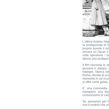
L’attrice Audrey He
la protagonista di
proprio questo il r
vincere un Oscar. il
volle riprodurre i l
stessa una protagon
Il film racconta la 
giovane e allegra, 
impegni. Stanca del
Roma, decide di scap
momento in cui inco
si offre come guida.
E’ una commedia ro
mangiano una tradi
comunissime le carto
Se, passando per Rom
non ti resterà che vis