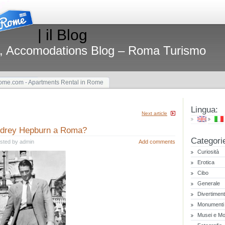
| il Blog
, Accomodations Blog – Roma Turismo
me.com - Apartments Rental in Rome
Lingua:
Next article
udrey Hepburn a Roma?
Categori
osted by admin
Add comments
Curiosità
Erotica
Cibo
Generale
Divertimen
Monumenti
Musei e Mo