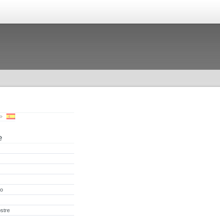
e
to
stre