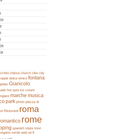
09
9
009
8
8
8
008
08
cchini
chiesa
church
cibo
city
fontana
coppie
dolce
etnico
Gianicolo
gelato
uide
hot spot
ice cream
marche
musica
ngiare
co
park
photo
piazza di
roma
st
Ristoranti
rome
romantico
pping
spanish steps
trevi
vegano
verde
web
wi-fi