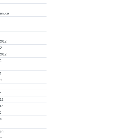
ntica
2012
12
2012
2
2
12
2
012
12
0
10
010