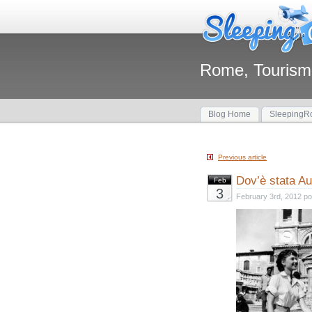
Rome, Tourism
Blog Home
SleepingRo
Previous article
Dov’è stata A
Feb
3
February 3rd, 2012 p