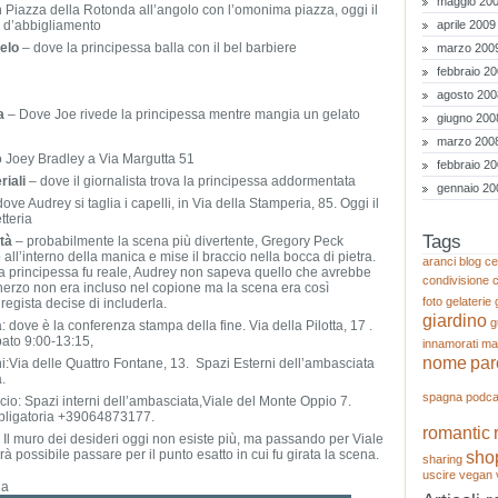
maggio 20
n Piazza della Rotonda all’angolo con l’omonima piazza, oggi il
 d’abbigliamento
aprile 2009
elo
– dove la principessa balla con il bel barbiere
marzo 200
febbraio 2
agosto 200
a
– Dove Joe rivede la principessa mentre mangia un gelato
giugno 200
marzo 200
 Joey Bradley a Via Margutta 51
febbraio 2
riali
– dove il giornalista trova la principessa addormentata
gennaio 20
ove Audrey si taglia i capelli, in Via della Stamperia, 85. Oggi il
tteria
Tags
tà
– probabilmente la scena più divertente, Gregory Peck
ll’interno della manica e mise il braccio nella bocca di pietra.
aranci
blog
ce
a principessa fu reale, Audrey non sapeva quello che avrebbe
condivisione
cherzo non era incluso nel copione ma la scena era così
foto
gelaterie
regista decise di includerla.
giardino
g
dove è la conferenza stampa della fine. Via della Pilotta, 17 .
bato 9:00-13:15,
innamorati
ma
nome
par
i:Via delle Quattro Fontane, 13. Spazi Esterni dell’ambasciata
.
spagna
podca
io: Spazi interni dell’ambasciata,Viale del Monte Oppio 7.
bligatoria +39064873177.
romantic
 Il muro dei desideri oggi non esiste più, ma passando per Viale
rà possibile passare per il punto esatto in cui fu girata la scena.
sho
sharing
uscire
vegan
ia