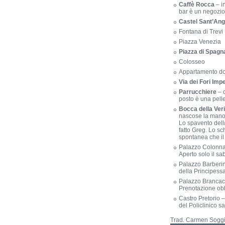
Caffè Rocca
– i
bar è un negozio
Castel Sant’Ang
Fontana di Trevi
Piazza Venezia
Piazza di Spagn
Colosseo
Appartamento do
Via dei Fori Impe
Parrucchiere
– d
posto è una pelle
Bocca della Veri
nascose la mano a
Lo spavento dell
fatto Greg. Lo s
spontanea che il 
Palazzo Colonna: 
Aperto solo il sa
Palazzo Barberin
della Principessa
Palazzo Brancacc
Prenotazione ob
Castro Pretorio –
del Policlinico sa
Trad. Carmen Sogg