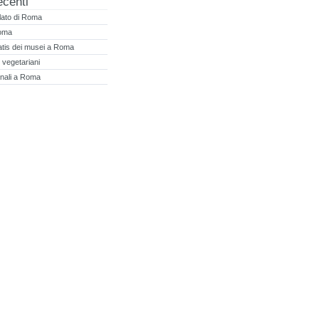
ecenti
elato di Roma
Roma
atis dei musei a Roma
ni vegetariani
inali a Roma