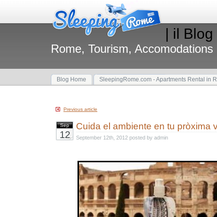
| il Blog
Rome, Tourism, Accomodations
Blog Home
SleepingRome.com - Apartments Rental in 
Previous article
Cuida el ambiente en tu pròxima 
Sep
12
September 12th, 2012 posted by admin