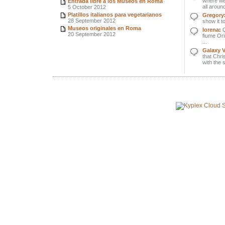
where we 
Entrada libre a los Museos en Roma
all around
5 October 2012
Platillos italianos para vegetarianos
Gregory
28 September 2012
show it to
Museos originales en Roma
lorena
:
Q
20 September 2012
fiume Orin
...
Galaxy 
that Chri
with the 