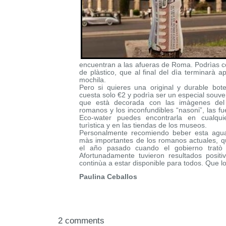
encuentran a las afueras de Roma. Podrìas c
de plàstico, que al final del dìa terminarà a
mochila.
Pero si quieres una original y durable bote
cuesta solo €2 y podrìa ser un especial souven
que està decorada con las imàgenes del 
romanos y los inconfundibles “nasoni”, las f
Eco-water puedes encontrarla en cualqui
turìstica y en las tiendas de los museos.
Personalmente recomiendo beber esta agua
màs importantes de los romanos actuales, qu
el año pasado cuando el gobierno tratò
Afortunadamente tuvieron resultados positi
continùa a estar disponible para todos. Que lo
Paulina Ceballos
2 comments