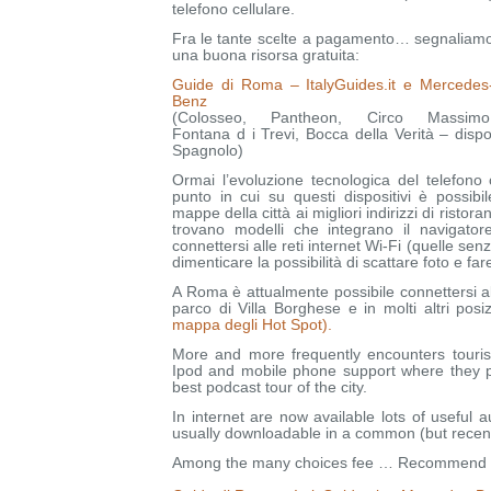
telefono cellulare.
Fra le tante scelte a pagamento… segnaliam
una buona risorsa gratuita:
Guide di Roma – ItalyGuides.it e Mercedes
Benz
(Colosseo, Pantheon, Circo Massimo
Fontana d i Trevi, Bocca della Verità – disponi
Spagnolo)
Ormai l’evoluzione tecnologica del telefono 
punto in cui su questi dispositivi è possibil
mappe della città ai migliori indirizzi di ristoran
trovano modelli che integrano il navigator
connettersi alle reti internet Wi-Fi (quelle senz
dimenticare la possibilità di scattare foto e fa
A Roma è attualmente possibile connettersi al
parco di Villa Borghese e in molti altri posi
mappa degli Hot Spot).
More and more frequently encounters tourist
Ipod and mobile phone support where they 
best podcast tour of the city.
In internet are now available lots of useful 
usually downloadable in a common (but recen
Among the many choices fee … Recommend a 