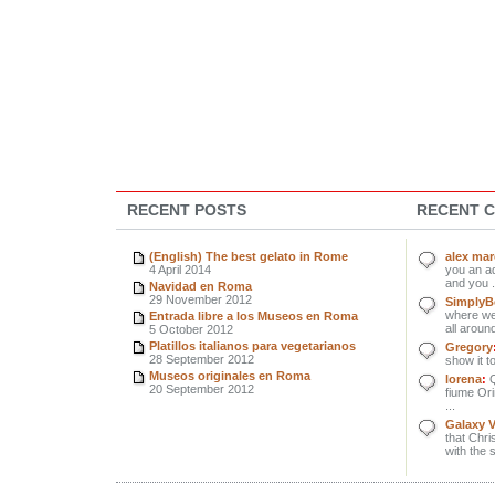
RECENT POSTS
RECENT 
(English) The best gelato in Rome
alex ma
4 April 2014
you an ad
and you .
Navidad en Roma
29 November 2012
SimplyBe
where we 
Entrada libre a los Museos en Roma
all around
5 October 2012
Platillos italianos para vegetarianos
Gregory
28 September 2012
show it to
Museos originales en Roma
lorena
:
Q
20 September 2012
fiume Orin
...
Galaxy 
that Chri
with the 