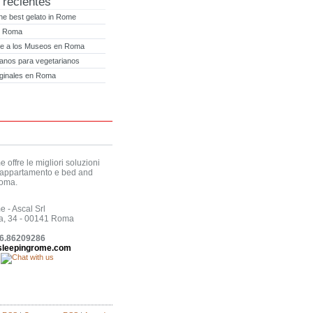
 recientes
he best gelato in Rome
n Roma
bre a los Museos en Roma
alianos para vegetarianos
ginales en Roma
offre le migliori soluzioni
n appartamento e bed and
Roma.
 - Ascal Srl
a, 34 - 00141 Roma
06.86209286
sleepingrome.com