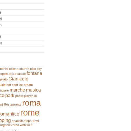
9
09
8
8
08
cchini
chiesa
church
cibo
city
fontana
coppie
dolce
etnico
Gianicolo
gelato
uide
hot spot
ice cream
marche
musica
ngiare
co
park
photo
piazza di
roma
st
Restaurants
rome
romantico
pping
spanish steps
trevi
vegano
verde
web
wi-fi