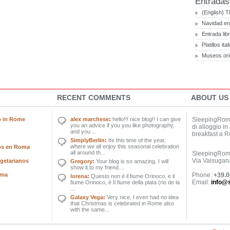
Entradas
(English) T
Navidad e
Entrada li
Platillos it
Museos ori
RECENT COMMENTS
ABOUT US
o in Rome
alex marchese
:
hello!!! nice blog!! I can give
SleepingRome 
you an advice if you you like photography,
di alloggio i
and you ...
breakfast a 
SimplyBerlin
:
Its this time of the year,
where we all enjoy this seasonal celebration
eos en Roma
all around th...
SleepingRome
Via Valsugan
vegetarianos
Gregory
:
Your blog is so amazing. I will
show it to my friend....
oma
Phone:
+39.
lorena
:
Questo non é il fiume Orinoco, e il
Email:
info@
fiume Orinoco, é Il fiume della plata (rio de la
...
Galaxy Vega
:
Very nice, I even had no idea
that Christmas is celebrated in Rome also
with the same...