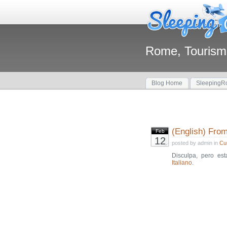
Rome, Tourism
Blog Home
SleepingRo
(English) From
Feb
12
posted by admin in
Cu
Disculpa, pero es
Italiano
.