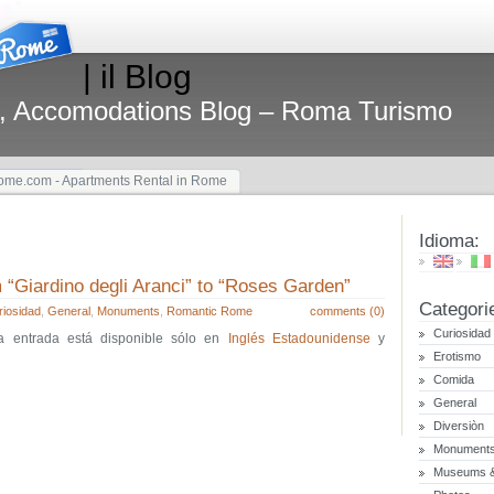
| il Blog
, Accomodations Blog – Roma Turismo
me.com - Apartments Rental in Rome
Idioma:
 “Giardino degli Aranci” to “Roses Garden”
Categori
riosidad
,
General
,
Monuments
,
Romantic Rome
comments (0)
Curiosidad
ta entrada está disponible sólo en
Inglés Estadounidense
y
Erotismo
Comida
General
Diversiòn
Monument
Museums & 