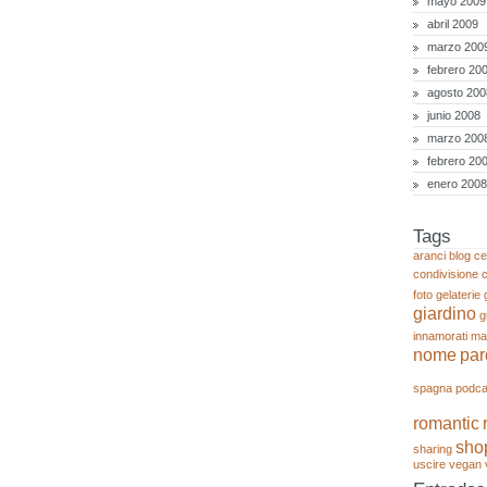
mayo 2009
abril 2009
marzo 200
febrero 20
agosto 200
junio 2008
marzo 200
febrero 20
enero 2008
Tags
aranci
blog
ce
condivisione
foto
gelaterie
giardino
g
innamorati
ma
nome
par
spagna
podca
romantic
sho
sharing
uscire
vegan