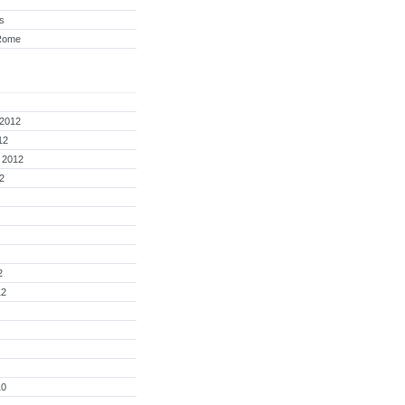
s
Rome
 2012
12
 2012
2
2
12
10